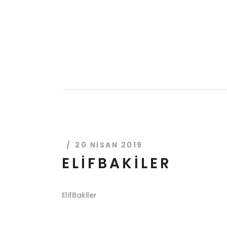
Anasay
20 NISAN 2019
ELIFBAKILER
ElifBakiler