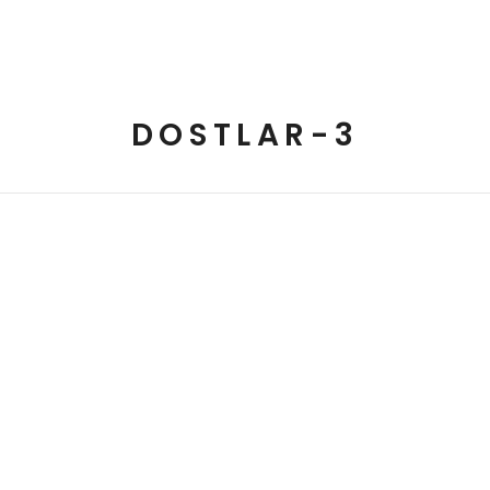
fa
Hayatı
Elif’e Veda
Elifli İçerikler
Ba
DOSTLAR-3