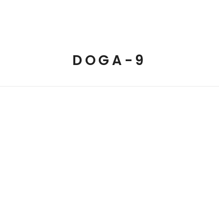
fa
Hayatı
Elif’e Veda
Elifli İçerikler
Ba
DOGA-9